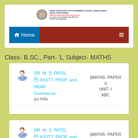
Home
Class- B.SC., Part- 1, Subject- MATHS
DR. M. S. PATEL
(MATHS- PAPER
ASSTT. PROF. and
I)
HEAD
UNIT- I
Commerce
ABC
द्वारा निर्मित
DR. M. S. PATEL
(MATHS- PAPER
ASSTT. PROF. and